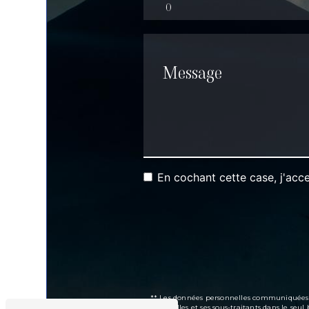
En cochant cette case, j'acce
** Les données personnelles communiquées son
Brimbelles et ses sous-traitants dans le se