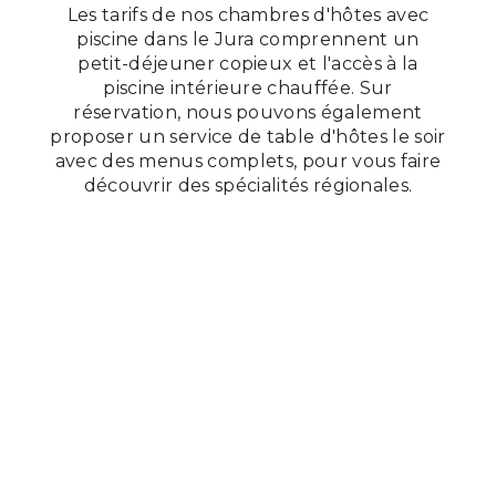
Les tarifs de nos chambres d'hôtes avec
piscine dans le Jura comprennent un
petit-déjeuner copieux et l'accès à la
piscine intérieure chauffée. Sur
réservation, nous pouvons également
proposer un service de table d'hôtes le soir
avec des menus complets, pour vous faire
découvrir des spécialités régionales.
CHAMBRE 2 PERSONNES
Base 126€/nuit
petit-déjeuner compris ; possibilité de fromage
régional avec supplément 2 euros/personne ou
(à partir de 2
charcuterie 2 euros/personne sur réservation
nuits)
(possibilité 1 nuit avec sup de 20 euros)
+ taxe séjour
0.88€/pers/nuit
Personne seule
dans une
Nous consulter
chambre de 2