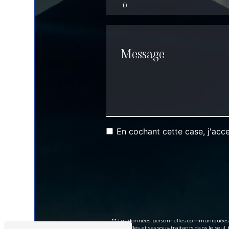
En cochant cette case, j'acce
** Les données personnelles communiquées son
Brimbelles et ses sous-traitants dans le se