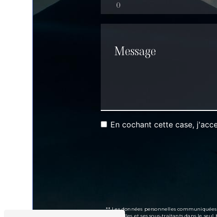
En cochant cette case, j'acce
** Les données personnelles communiquées son
Brimbelles et ses sous-traitants dans le se