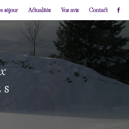
e séjour
Actualités
Vos avis
Contact
ux
ES