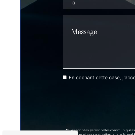
En cochant cette case, j'acce
** Les données personnelles communiquées son
Brimbelles et ses sous-traitants dans le se