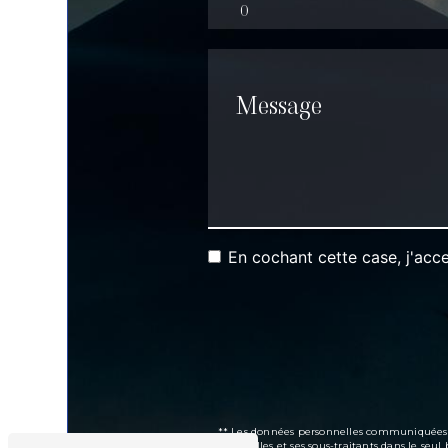
En cochant cette case, j'acce
** Les données personnelles communiquées son
Brimbelles et ses sous-traitants dans le se