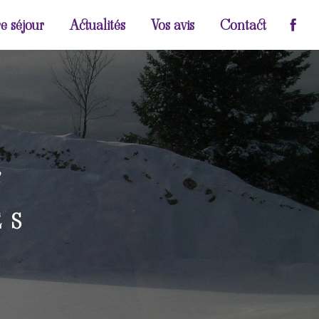
e séjour
Actualités
Vos avis
Contact
x
ES