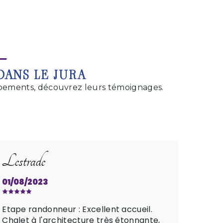
DANS LE JURA
ipements, découvrez leurs témoignages.
Lestrade
Cerc
01/08/2023
01/08
Etape randonneur : Excellent accueil.
Lorsqu
Chalet à l'architecture très étonnante,
jour e