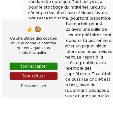
randonnée nordique. Tout est prévu
pour le stockage du matériel, jusqu'au
séchage des chaussures! Nous n'avons
pas testé la piscine, pourtant disponible
mais bien profité d'un dortoir pour 4
personnes, spacieux avec une salle de
bain bien équipée. Les propriétaires sont
Ce site utilise des cookies
très sympas et à l'écoute. La patronne a
et vous donne le contrôle
réussi à nous préparer un pique-nique
sur ceux que vous
pour le lendemain alors que nous l'avions
souhaitez activer
prévenue tardivement. Le repas à la
table d'hôte a été très agréable avec
Tout accepter
les mélange de l'ensemble des
locataires et les propriétaires. Tout était
Tout refuser
très bon, l'ambiance aussi! Le chalet est
magnifique, tout en bois, avec de
Personnaliser
grandes ouvertures donnant beaucoup
de lumière à l'intérieur et une vue sur la
montagne enneigée. Bref, convivialité,
confort, écoute, attention, tout y est
pour donner envie de revenir, sans doute