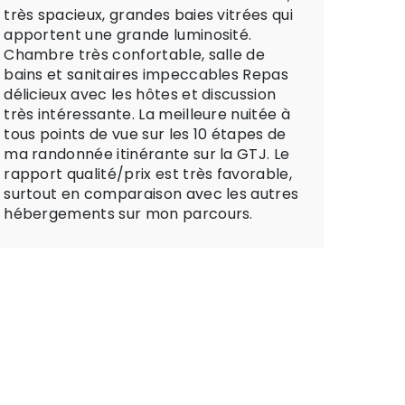
très spacieux, grandes baies vitrées qui
fut un
apportent une grande luminosité.
piscin
Chambre très confortable, salle de
après
bains et sanitaires impeccables Repas
repas 
délicieux avec les hôtes et discussion
pour 
très intéressante. La meilleure nuitée à
lendem
tous points de vue sur les 10 étapes de
convi
ma randonnée itinérante sur la GTJ. Le
momen
rapport qualité/prix est très favorable,
recom
surtout en comparaison avec les autres
hébergements sur mon parcours.